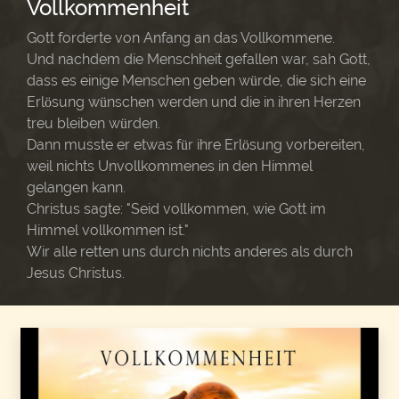
Vollkommenheit
Gott forderte von Anfang an das Vollkommene.
Und nachdem die Menschheit gefallen war, sah Gott,
dass es einige Menschen geben würde, die sich eine
Erlösung wünschen werden und die in ihren Herzen
treu bleiben würden.
Dann musste er etwas für ihre Erlösung vorbereiten,
weil nichts Unvollkommenes in den Himmel
gelangen kann.
Christus sagte: "Seid vollkommen, wie Gott im
Himmel vollkommen ist."
Wir alle retten uns durch nichts anderes als durch
Jesus Christus.