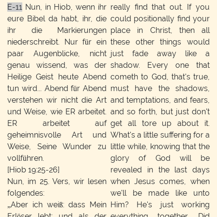
E-11
Nun, in Hiob, wenn ihr
really find that out. If you
eure Bibel da habt, ihr, die
could positionally find your
ihr die Markierungen
place in Christ, then all
niederschreibt. Nur für ein
these other things would
paar Augenblicke, nicht
just fade away like a
genau wissend, was der
shadow. Every one that
Heilige Geist heute Abend
cometh to God, that's true,
tun wird... Abend für Abend
must have the shadows,
verstehen wir nicht die Art
and temptations, and fears,
und Weise, wie ER arbeitet.
and so forth, but just don't
ER arbeitet auf
get all tore up about it.
geheimnisvolle Art und
What's a little suffering for a
Weise, Seine Wunder zu
little while, knowing that the
vollführen.
glory of God will be
[Hiob 19:25-26]
revealed in the last days
Nun, im 25. Vers, wir lesen
when Jesus comes, when
folgendes:
we'll be made like unto
„Aber ich weiß: dass Mein
Him? He's just working
Erlöser lebt; und als der
everything together. Did