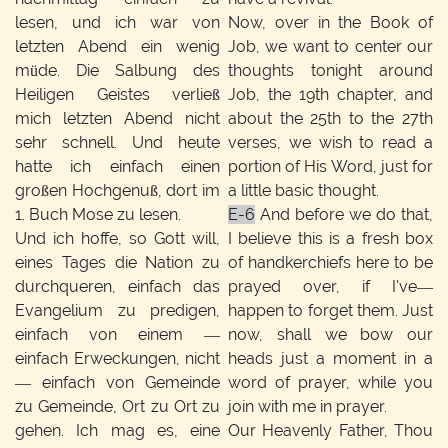
lesen, und ich war von
Now, over in the Book of
letzten Abend ein wenig
Job, we want to center our
müde. Die Salbung des
thoughts tonight around
Heiligen Geistes verließ
Job, the 19th chapter, and
mich letzten Abend nicht
about the 25th to the 27th
sehr schnell. Und heute
verses, we wish to read a
hatte ich einfach einen
portion of His Word, just for
großen Hochgenuß, dort im
a little basic thought.
1. Buch Mose zu lesen.
E-6
And before we do that,
Und ich hoffe, so Gott will,
I believe this is a fresh box
eines Tages die Nation zu
of handkerchiefs here to be
durchqueren, einfach das
prayed over, if I've—
Evangelium zu predigen,
happen to forget them. Just
einfach von einem —
now, shall we bow our
einfach Erweckungen, nicht
heads just a moment in a
— einfach von Gemeinde
word of prayer, while you
zu Gemeinde, Ort zu Ort zu
join with me in prayer.
gehen. Ich mag es, eine
Our Heavenly Father, Thou