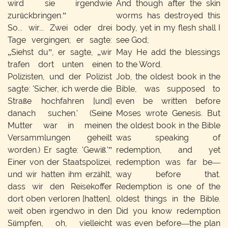
wird sie irgendwie
And though after the skin
zurückbringen.”
worms has destroyed this
So... wir... Zwei oder drei
body, yet in my flesh shall I
Tage vergingen; er sagte:
see God;
„Siehst du”, er sagte, „wir
May He add the blessings
trafen dort unten einen
to the Word.
Polizisten, und der Polizist
Job, the oldest book in the
sagte: 'Sicher, ich werde die
Bible, was supposed to
Straße hochfahren [und]
even be written before
danach suchen.' (Seine
Moses wrote Genesis. But
Mutter war in meinen
the oldest book in the Bible
Versammlungen geheilt
was speaking of
worden.) Er sagte: 'Gewiß.'”
redemption, and yet
Einer von der Staatspolizei,
redemption was far be—
und wir hatten ihm erzählt,
way before that.
dass wir den Reisekoffer
Redemption is one of the
dort oben verloren [hatten],
oldest things in the Bible.
weit oben irgendwo in den
Did you know redemption
Sümpfen, oh, vielleicht
was even before—the plan