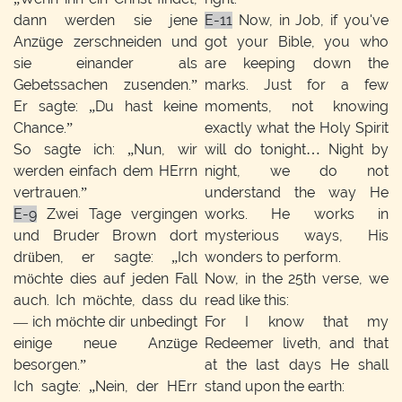
dann werden sie jene
E-11
Now, in Job, if you've
Anzüge zerschneiden und
got your Bible, you who
sie einander als
are keeping down the
Gebetssachen zusenden.”
marks. Just for a few
Er sagte: „Du hast keine
moments, not knowing
Chance.”
exactly what the Holy Spirit
So sagte ich: „Nun, wir
will do tonight… Night by
werden einfach dem HErrn
night, we do not
vertrauen.”
understand the way He
E-9
Zwei Tage vergingen
works. He works in
und Bruder Brown dort
mysterious ways, His
drüben, er sagte: „Ich
wonders to perform.
möchte dies auf jeden Fall
Now, in the 25th verse, we
auch. Ich möchte, dass du
read like this:
— ich möchte dir unbedingt
For I know that my
einige neue Anzüge
Redeemer liveth, and that
besorgen.”
at the last days He shall
Ich sagte: „Nein, der HErr
stand upon the earth: