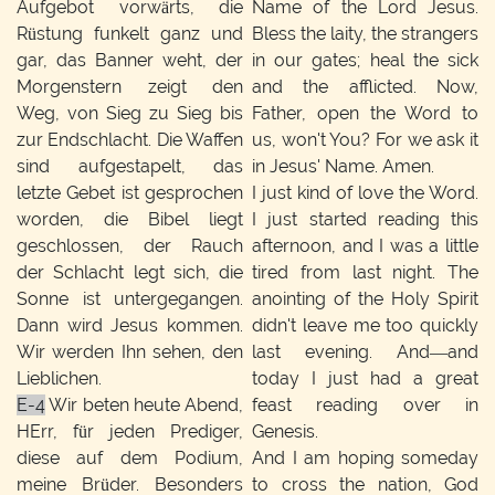
Aufgebot vorwärts, die
Name of the Lord Jesus.
Rüstung funkelt ganz und
Bless the laity, the strangers
gar, das Banner weht, der
in our gates; heal the sick
Morgenstern zeigt den
and the afflicted. Now,
Weg, von Sieg zu Sieg bis
Father, open the Word to
zur Endschlacht. Die Waffen
us, won't You? For we ask it
sind aufgestapelt, das
in Jesus' Name. Amen.
letzte Gebet ist gesprochen
I just kind of love the Word.
worden, die Bibel liegt
I just started reading this
geschlossen, der Rauch
afternoon, and I was a little
der Schlacht legt sich, die
tired from last night. The
Sonne ist untergegangen.
anointing of the Holy Spirit
Dann wird Jesus kommen.
didn't leave me too quickly
Wir werden Ihn sehen, den
last evening. And—and
Lieblichen.
today I just had a great
E-4
Wir beten heute Abend,
feast reading over in
HErr, für jeden Prediger,
Genesis.
diese auf dem Podium,
And I am hoping someday
meine Brüder. Besonders
to cross the nation, God