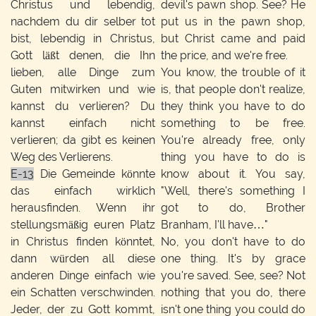
Christus und lebendig,
devil's pawn shop. See? He
nachdem du dir selber tot
put us in the pawn shop,
bist, lebendig in Christus,
but Christ came and paid
Gott läßt denen, die Ihn
the price, and we're free.
lieben, alle Dinge zum
You know, the trouble of it
Guten mitwirken und wie
is, that people don't realize,
kannst du verlieren? Du
they think you have to do
kannst einfach nicht
something to be free.
verlieren; da gibt es keinen
You're already free, only
Weg des Verlierens.
thing you have to do is
E-13
Die Gemeinde könnte
know about it. You say,
das einfach wirklich
"Well, there's something I
herausfinden. Wenn ihr
got to do, Brother
stellungsmäßig euren Platz
Branham, I'll have…"
in Christus finden könntet,
No, you don't have to do
dann würden all diese
one thing. It's by grace
anderen Dinge einfach wie
you're saved. See, see? Not
ein Schatten verschwinden.
nothing that you do, there
Jeder, der zu Gott kommt,
isn't one thing you could do