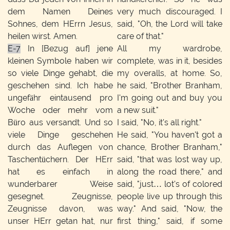
dem Namen Deines
very much discouraged. I
Sohnes, dem HErrn Jesus,
said, "Oh, the Lord will take
heilen wirst. Amen.
care of that."
E-7
In [Bezug auf] jene
All my wardrobe,
kleinen Symbole haben wir
complete, was in it, besides
so viele Dinge gehabt, die
my overalls, at home. So,
geschehen sind. Ich habe
he said, "Brother Branham,
ungefähr eintausend pro
I'm going out and buy you
Woche oder mehr vom
a new suit."
Büro aus versandt. Und so
I said, "No, it's all right."
viele Dinge geschehen
He said, "You haven't got a
durch das Auflegen von
chance, Brother Branham,"
Taschentüchern. Der HErr
said, "that was lost way up,
hat es einfach in
along the road there," and
wunderbarer Weise
said, "just… lot's of colored
gesegnet. Zeugnisse,
people live up through this
Zeugnisse davon, was
way." And said, "Now, the
unser HErr getan hat, nur
first thing," said, if some