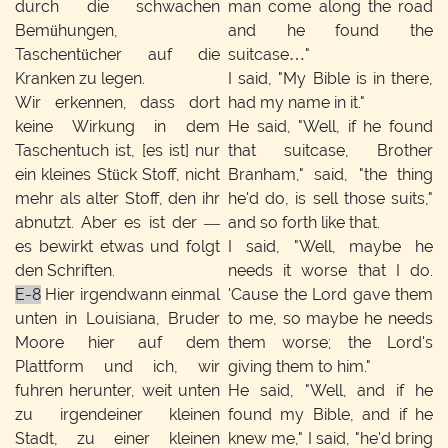
durch die schwachen
man come along the road
Bemühungen,
and he found the
Taschentücher auf die
suitcase…"
Kranken zu legen.
I said, "My Bible is in there,
Wir erkennen, dass dort
had my name in it."
keine Wirkung in dem
He said, "Well, if he found
Taschentuch ist, [es ist] nur
that suitcase, Brother
ein kleines Stück Stoff, nicht
Branham," said, "the thing
mehr als alter Stoff, den ihr
he'd do, is sell those suits,"
abnutzt. Aber es ist der —
and so forth like that.
es bewirkt etwas und folgt
I said, "Well, maybe he
den Schriften.
needs it worse that I do.
E-8
Hier irgendwann einmal
'Cause the Lord gave them
unten in Louisiana, Bruder
to me, so maybe he needs
Moore hier auf dem
them worse; the Lord's
Plattform und ich, wir
giving them to him."
fuhren herunter, weit unten
He said, "Well, and if he
zu irgendeiner kleinen
found my Bible, and if he
Stadt, zu einer kleinen
knew me," I said, "he'd bring