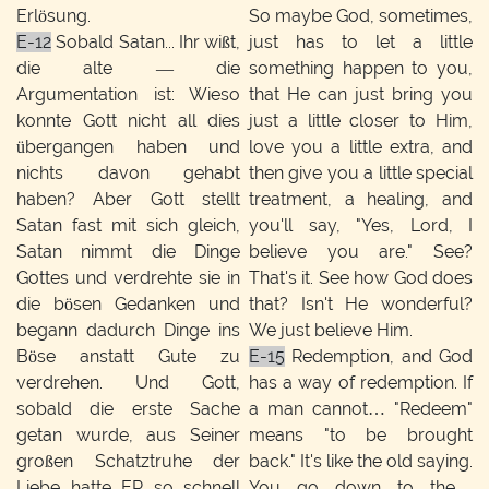
Erlösung.
So maybe God, sometimes,
E-12
Sobald Satan... Ihr wißt,
just has to let a little
die alte — die
something happen to you,
Argumentation ist: Wieso
that He can just bring you
konnte Gott nicht all dies
just a little closer to Him,
übergangen haben und
love you a little extra, and
nichts davon gehabt
then give you a little special
haben? Aber Gott stellt
treatment, a healing, and
Satan fast mit sich gleich,
you'll say, "Yes, Lord, I
Satan nimmt die Dinge
believe you are." See?
Gottes und verdrehte sie in
That's it. See how God does
die bösen Gedanken und
that? Isn't He wonderful?
begann dadurch Dinge ins
We just believe Him.
Böse anstatt Gute zu
E-15
Redemption, and God
verdrehen. Und Gott,
has a way of redemption. If
sobald die erste Sache
a man cannot… "Redeem"
getan wurde, aus Seiner
means "to be brought
großen Schatztruhe der
back." It's like the old saying.
Liebe hatte ER so schnell
You go down to the…