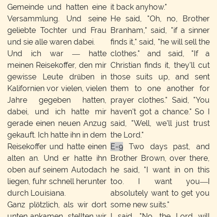
Gemeinde und hatten eine
it back anyhow."
Versammlung. Und seine
He said, "Oh, no, Brother
geliebte Tochter und Frau
Branham," said, "if a sinner
und sie alle waren dabei.
finds it," said, "he will sell the
Und ich war — hatte
clothes." and said, "If a
meinen Reisekoffer, den mir
Christian finds it, they'll cut
gewisse Leute drüben in
those suits up, and sent
Kalifornien vor vielen, vielen
them to one another for
Jahre gegeben hatten,
prayer clothes." Said, "You
dabei, und ich hatte mir
haven't got a chance." So I
gerade einen neuen Anzug
said, "Well, we'll just trust
gekauft. Ich hatte ihn in dem
the Lord."
Reisekoffer und hatte einen
E-9
Two days past, and
alten an. Und er hatte ihn
Brother Brown, over there,
oben auf seinem Autodach
he said, "I want in on this
liegen, fuhr schnell herunter
too. I want you—I
durch Louisiana.
absolutely want to get you
Ganz plötzlich, als wir dort
some new suits."
unten ankamen, stellten wir
I said, "No, the Lord will