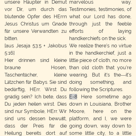
unsere Häupter in Demut
marvelous way.
vor Dir, um durch das
Testimonies, testimonies, of
blutende Opfer des HErrn
what our Lord has done,
Jesus Christus um Gnade
through just the feeble
für unsere Verwandten zu
efforts of laying
bitten.
handkerchiefs on the sick.
[aus Jesaja 53:5 + Jakobus
We realize there's no virtue
5:16]
in the handkerchief, just a
Hier drinnen sind kleine
little piece of cloth, no more
braune Hosen,
than old cloth that you're
Taschentücher, kleine
wearing. But it's the—it's
Lätzchen für Babys. Sie sind
doing something, and
bedürftig, HErr. Wirst Du
following the Scriptures.
gnädig sein? Ich bete, dass
E-8
Here sometime ago
Du jeden heilen wirst. Dies
down in Louisiana, Brother
sind nur Symbole, HErr. Wir
Moore, here on the
sind uns dessen bewußt,
platform, and I, we were
dass der Preis für die
going down, way down to
Heilung bereits dort auf
some little city, to a little