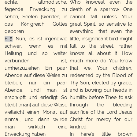
echte, altmodische,
Who knowest even the
fegende Erweckung zu
death of a sparrow. One
sehen, Seelen [werden] in
cannot fall unless Your
das Königreich Gottes
great Spirit, so sensitive to
geboren.
everything, that even the
E-5
Nun, es ist irgendwie
little, insignificant bird might
schwer, wenn es mit
fall to the street, Father
Heilung und so weiter
knows all about it. How
verbunden ist,
much more do You know
umherzuziehen. Ein paar
that we, Your children,
Abende auf diese Weise zu
redeemed by the Blood of
bleiben; nur ein paar
Thy Son, elected by grace,
Abende, [und] man ist
and is bowing our heads in
erschöpft und erledigt. So
humility before Thee, to ask
bleibt [man] auf diese Weise
through the bleeding
vielleicht einen Monat auf
sacrifice of the Lord Jesus
einmal, und dann würde
Christ for mercy for our
man wirklich eine
kindred.
Erweckung haben.
In here's little brown