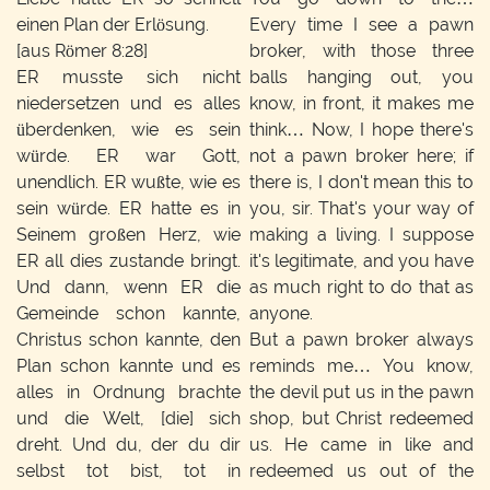
einen Plan der Erlösung.
Every time I see a pawn
[aus Römer 8:28]
broker, with those three
ER musste sich nicht
balls hanging out, you
niedersetzen und es alles
know, in front, it makes me
überdenken, wie es sein
think… Now, I hope there's
würde. ER war Gott,
not a pawn broker here; if
unendlich. ER wußte, wie es
there is, I don't mean this to
sein würde. ER hatte es in
you, sir. That's your way of
Seinem großen Herz, wie
making a living. I suppose
ER all dies zustande bringt.
it's legitimate, and you have
Und dann, wenn ER die
as much right to do that as
Gemeinde schon kannte,
anyone.
Christus schon kannte, den
But a pawn broker always
Plan schon kannte und es
reminds me… You know,
alles in Ordnung brachte
the devil put us in the pawn
und die Welt, [die] sich
shop, but Christ redeemed
dreht. Und du, der du dir
us. He came in like and
selbst tot bist, tot in
redeemed us out of the