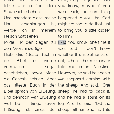
letzte wird er über dem
you know, maybe if you
Staub sich erhehen.
were sick, or something
Und nachdem diese meine
happened to you, that God
Haut zerschlaugen ist,
might've had to do that just
werde ich in meinem
to bring you a little closer
Fleisch Gott sehen.“
to Him?
Möge ER den Segen zu
E-14
You know, one time it
dem Wort hinzufügen.
was told; I don't know
Hiob, das älteste Buch in
whether this is authentic or
der Bibel, es wurde
not, where the missionary
vermutlich sogar
told me in—in Palestine.
geschrieben, bevor Mose
However, he said he seen a
die Genesis schrieb. Aber
—a shepherd coming with
das älteste Buch in der
the sheep. And said, "One
Bibel sprach von Erlösung,
sheep, he had to pack it,
und dennoch war Erlösung
and he had a splint on its
weit be — lange zuvor.
leg. And he said, "Did the
Erlösung ist eines der
sheep fall, sir, and hurt its