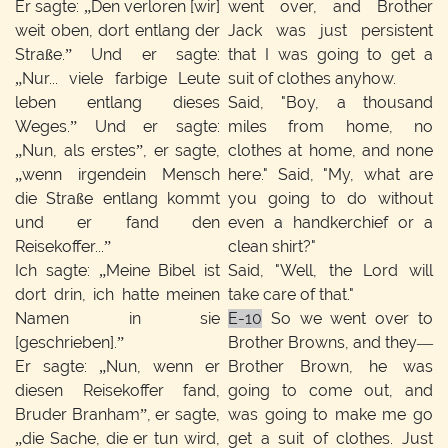
Er sagte: „Den verloren [wir]
went over, and Brother
weit oben, dort entlang der
Jack was just persistent
Straße.” Und er sagte:
that I was going to get a
„Nur... viele farbige Leute
suit of clothes anyhow.
leben entlang dieses
Said, "Boy, a thousand
Weges.” Und er sagte:
miles from home, no
„Nun, als erstes”, er sagte,
clothes at home, and none
„wenn irgendein Mensch
here." Said, "My, what are
die Straße entlang kommt
you going to do without
und er fand den
even a handkerchief or a
Reisekoffer...”
clean shirt?"
Ich sagte: „Meine Bibel ist
Said, "Well, the Lord will
dort drin, ich hatte meinen
take care of that."
Namen in sie
E-10
So we went over to
[geschrieben].”
Brother Browns, and they—
Er sagte: „Nun, wenn er
Brother Brown, he was
diesen Reisekoffer fand,
going to come out, and
Bruder Branham”, er sagte,
was going to make me go
„die Sache, die er tun wird,
get a suit of clothes. Just