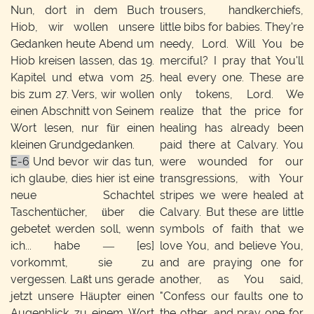
Nun, dort in dem Buch
trousers, handkerchiefs,
Hiob, wir wollen unsere
little bibs for babies. They're
Gedanken heute Abend um
needy, Lord. Will You be
Hiob kreisen lassen, das 19.
merciful? I pray that You'll
Kapitel und etwa vom 25.
heal every one. These are
bis zum 27. Vers, wir wollen
only tokens, Lord. We
einen Abschnitt von Seinem
realize that the price for
Wort lesen, nur für einen
healing has already been
kleinen Grundgedanken.
paid there at Calvary. You
E-6
Und bevor wir das tun,
were wounded for our
ich glaube, dies hier ist eine
transgressions, with Your
neue Schachtel
stripes we were healed at
Taschentücher, über die
Calvary. But these are little
gebetet werden soll, wenn
symbols of faith that we
ich... habe — [es]
love You, and believe You,
vorkommt, sie zu
and are praying one for
vergessen. Laßt uns gerade
another, as You said,
jetzt unsere Häupter einen
"Confess our faults one to
Augenblick zu einem Wort
the other, and pray one for