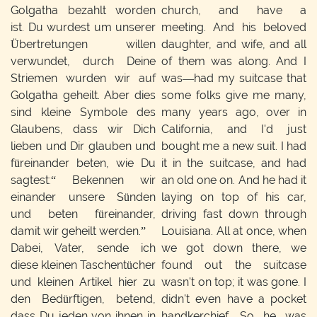
Golgatha bezahlt worden
church, and have a
ist. Du wurdest um unserer
meeting. And his beloved
Übertretungen willen
daughter, and wife, and all
verwundet, durch Deine
of them was along. And I
Striemen wurden wir auf
was—had my suitcase that
Golgatha geheilt. Aber dies
some folks give me many,
sind kleine Symbole des
many years ago, over in
Glaubens, dass wir Dich
California, and I'd just
lieben und Dir glauben und
bought me a new suit. I had
füreinander beten, wie Du
it in the suitcase, and had
sagtest:“ Bekennen wir
an old one on. And he had it
einander unsere Sünden
laying on top of his car,
und beten füreinander,
driving fast down through
damit wir geheilt werden.”
Louisiana. All at once, when
Dabei, Vater, sende ich
we got down there, we
diese kleinen Taschentücher
found out the suitcase
und kleinen Artikel hier zu
wasn't on top; it was gone. I
den Bedürftigen, betend,
didn't even have a pocket
dass Du jeden von ihnen in
handkerchief. So he was