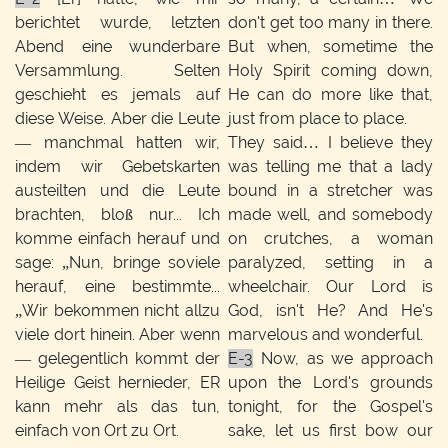
berichtet wurde, letzten
don't get too many in there.
Abend eine wunderbare
But when, sometime the
Versammlung. Selten
Holy Spirit coming down,
geschieht es jemals auf
He can do more like that,
diese Weise. Aber die Leute
just from place to place.
— manchmal hatten wir,
They said… I believe they
indem wir Gebetskarten
was telling me that a lady
austeilten und die Leute
bound in a stretcher was
brachten, bloß nur... Ich
made well, and somebody
komme einfach herauf und
on crutches, a woman
sage: „Nun, bringe soviele
paralyzed, setting in a
herauf, eine bestimmte...
wheelchair. Our Lord is
„Wir bekommen nicht allzu
God, isn't He? And He's
viele dort hinein. Aber wenn
marvelous and wonderful.
— gelegentlich kommt der
E-3
Now, as we approach
Heilige Geist hernieder, ER
upon the Lord's grounds
kann mehr als das tun,
tonight, for the Gospel's
einfach von Ort zu Ort.
sake, let us first bow our