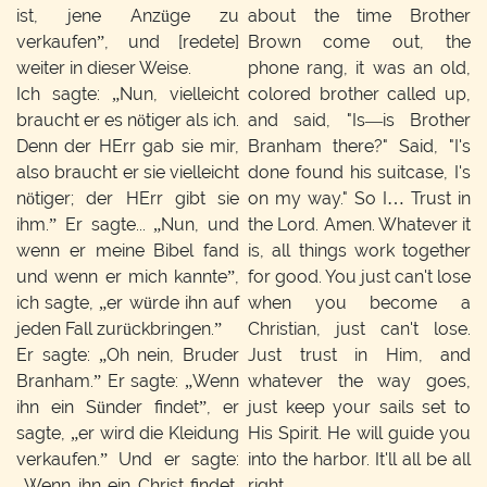
ist, jene Anzüge zu
about the time Brother
verkaufen”, und [redete]
Brown come out, the
weiter in dieser Weise.
phone rang, it was an old,
Ich sagte: „Nun, vielleicht
colored brother called up,
braucht er es nötiger als ich.
and said, "Is—is Brother
Denn der HErr gab sie mir,
Branham there?" Said, "I's
also braucht er sie vielleicht
done found his suitcase, I's
nötiger; der HErr gibt sie
on my way." So I… Trust in
ihm.” Er sagte... „Nun, und
the Lord. Amen. Whatever it
wenn er meine Bibel fand
is, all things work together
und wenn er mich kannte”,
for good. You just can't lose
ich sagte, „er würde ihn auf
when you become a
jeden Fall zurückbringen.”
Christian, just can't lose.
Er sagte: „Oh nein, Bruder
Just trust in Him, and
Branham.” Er sagte: „Wenn
whatever the way goes,
ihn ein Sünder findet”, er
just keep your sails set to
sagte, „er wird die Kleidung
His Spirit. He will guide you
verkaufen.” Und er sagte:
into the harbor. It'll all be all
„Wenn ihn ein Christ findet,
right.