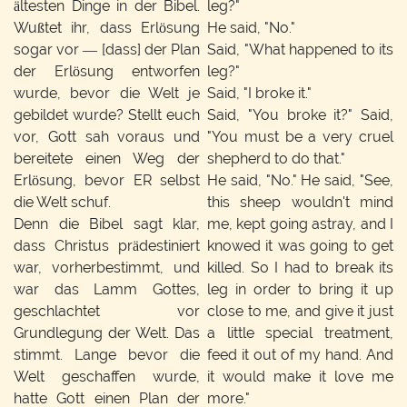
ältesten Dinge in der Bibel.
leg?"
Wußtet ihr, dass Erlösung
He said, "No."
sogar vor — [dass] der Plan
Said, "What happened to its
der Erlösung entworfen
leg?"
wurde, bevor die Welt je
Said, "I broke it."
gebildet wurde? Stellt euch
Said, "You broke it?" Said,
vor, Gott sah voraus und
"You must be a very cruel
bereitete einen Weg der
shepherd to do that."
Erlösung, bevor ER selbst
He said, "No." He said, "See,
die Welt schuf.
this sheep wouldn't mind
Denn die Bibel sagt klar,
me, kept going astray, and I
dass Christus prädestiniert
knowed it was going to get
war, vorherbestimmt, und
killed. So I had to break its
war das Lamm Gottes,
leg in order to bring it up
geschlachtet vor
close to me, and give it just
Grundlegung der Welt. Das
a little special treatment,
stimmt. Lange bevor die
feed it out of my hand. And
Welt geschaffen wurde,
it would make it love me
hatte Gott einen Plan der
more."