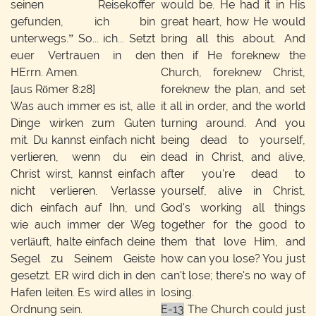
seinen Reisekoffer
would be. He had it in His
gefunden, ich bin
great heart, how He would
unterwegs.” So... ich... Setzt
bring all this about. And
euer Vertrauen in den
then if He foreknew the
HErrn. Amen.
Church, foreknew Christ,
[aus Römer 8:28]
foreknew the plan, and set
Was auch immer es ist, alle
it all in order, and the world
Dinge wirken zum Guten
turning around. And you
mit. Du kannst einfach nicht
being dead to yourself,
verlieren, wenn du ein
dead in Christ, and alive,
Christ wirst, kannst einfach
after you're dead to
nicht verlieren. Verlasse
yourself, alive in Christ,
dich einfach auf Ihn, und
God's working all things
wie auch immer der Weg
together for the good to
verläuft, halte einfach deine
them that love Him, and
Segel zu Seinem Geiste
how can you lose? You just
gesetzt. ER wird dich in den
can't lose; there's no way of
Hafen leiten. Es wird alles in
losing.
Ordnung sein.
E-13
The Church could just