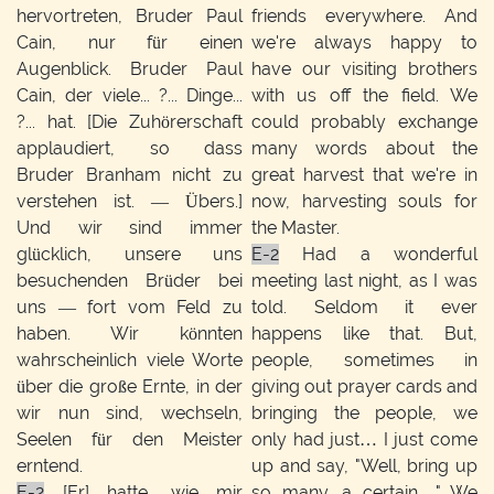
hervortreten, Bruder Paul
friends everywhere. And
Cain, nur für einen
we're always happy to
Augenblick. Bruder Paul
have our visiting brothers
Cain, der viele... ?... Dinge...
with us off the field. We
?... hat. [Die Zuhörerschaft
could probably exchange
applaudiert, so dass
many words about the
Bruder Branham nicht zu
great harvest that we're in
verstehen ist. — Übers.]
now, harvesting souls for
Und wir sind immer
the Master.
glücklich, unsere uns
E-2
Had a wonderful
besuchenden Brüder bei
meeting last night, as I was
uns — fort vom Feld zu
told. Seldom it ever
haben. Wir könnten
happens like that. But,
wahrscheinlich viele Worte
people, sometimes in
über die große Ernte, in der
giving out prayer cards and
wir nun sind, wechseln,
bringing the people, we
Seelen für den Meister
only had just… I just come
erntend.
up and say, "Well, bring up
E-2
[Er] hatte, wie mir
so many, a certain…" We