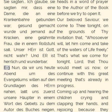
Sie sagten... Ich glaube, sie
heads in a word of prayer
sagten mir, dass eine
to the Author of the Book
Dame, die an eine
before we try to open It.
Krankenbahre gebunden
Our beloved Saviour, we
war, gesund gemacht
come to Thee tonight, on
wurde und jemand auf
the grounds of Thy
Krücken, eine gelähmte
invitation that, "Whosoever
Frau, die in einem Rollstuhl
will, let him come and take
saß. Unser HErr ist Gott,
of the waters of Life freely."
nicht wahr? Und ER ist
That's what we come for
herrlich und wunderbar.
tonight, Lord, that Thou
E-3
Nun, da wir uns heute
would meet us now, or
Abend um des
continue with this great
Evangeliums willen auf den
meeting that's already in
Grundlagen des HErrn
progress.
nahen, laßt uns zuerst
Coming up and hearing the
unsere Häupter in einem
children crying and
Wort des Gebets zu dem
clapping their hands, and
Autor des Buches neigen,
rejoicing because they