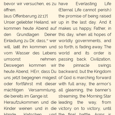
bevor wir versuchen, es zu
have Everlasting Life
öffnen.
(Eternal Life cannot perish.)
[aus Offenbarung 22:17]
the promise of being raised
Unser geliebter Heiland, wir
up in the last day. And it
kommen heute Abend auf
makes us happy, Father, in
den Grundlagen Deiner
this day, when all hopes of
Einladung zu Dir, dass,“ wer
worldly governments, and
will, laßt ihn kommen und
so forth, is fading away. The
vom Wasser des Lebens
world and its order is
umsonst nehmen.
passing back. Civilization,
Deswegen kommen wir
the pinnacle swings
heute Abend, HErr, dass Du
backward, but the Kingdom
uns jetzt begegnen mögest
of God is marching forward
oder fortfährst mit dieser
with full array, the armor's
mächtigen Versammlung,
all gleaming, the banner's
die bereits im Gange ist.
streaming, the Morning Star
Heraufzukommen und die
leading the way, from
Kinder weinen und in die
victory on to victory, until
Hände klatschen und
the final battle. Arms is