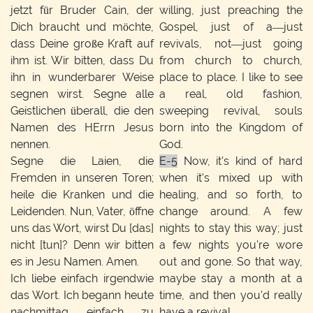
jetzt für Bruder Cain, der
willing, just preaching the
Dich braucht und möchte,
Gospel, just of a—just
dass Deine große Kraft auf
revivals, not—just going
ihm ist. Wir bitten, dass Du
from church to church,
ihn in wunderbarer Weise
place to place. I like to see
segnen wirst. Segne alle
a real, old fashion,
Geistlichen überall, die den
sweeping revival, souls
Namen des HErrn Jesus
born into the Kingdom of
nennen.
God.
Segne die Laien, die
E-5
Now, it's kind of hard
Fremden in unseren Toren;
when it's mixed up with
heile die Kranken und die
healing, and so forth, to
Leidenden. Nun, Vater, öffne
change around. A few
uns das Wort, wirst Du [das]
nights to stay this way; just
nicht [tun]? Denn wir bitten
a few nights you're wore
es in Jesu Namen. Amen.
out and gone. So that way,
Ich liebe einfach irgendwie
maybe stay a month at a
das Wort. Ich begann heute
time, and then you'd really
nachmittag einfach zu
have a revival.