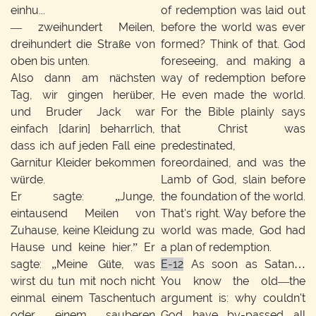
einhu...
of redemption was laid out
— zweihundert Meilen,
before the world was ever
dreihundert die Straße von
formed? Think of that. God
oben bis unten.
foreseeing, and making a
Also dann am nächsten
way of redemption before
Tag, wir gingen herüber,
He even made the world.
und Bruder Jack war
For the Bible plainly says
einfach [darin] beharrlich,
that Christ was
dass ich auf jeden Fall eine
predestinated,
Garnitur Kleider bekommen
foreordained, and was the
würde.
Lamb of God, slain before
Er sagte: „Junge,
the foundation of the world.
eintausend Meilen von
That's right. Way before the
Zuhause, keine Kleidung zu
world was made, God had
Hause und keine hier.” Er
a plan of redemption.
sagte: „Meine Güte, was
E-12
As soon as Satan…
wirst du tun mit noch nicht
You know the old—the
einmal einem Taschentuch
argument is: why couldn't
oder einem sauberen
God have by-passed all