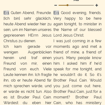
E-1
Guten Abend, Freunde.
E-1
Good evening, friends.
[Ich bin] sehr glücklich,
Very happy to be here
heute Abend wieder hier zu
again tonight, to minister in
sein, um im Namen unseres
the Name of our blessed
gepriesenen HErrn Jesus
Lord Jesus Christ.
Christus zu dienen.
I was just coming in a few
Ich kam gerade vor
moments ago and met a
wenigen Augenblicken
friend of mine, a friend of
herein und traf einen
yours. Many people know
Freund von mir, einen
him. I asked him if he'd
Freund von euch. Viele
speak for me tonight, and
Leute kennen ihn. Ich fragte
he wouldn't do it. So it's
ihn, ob er heute Abend für
Brother Paul Cain. Would
mich sprechen würde, und
you just come out here,
er würde es nicht tun. Also
Brother Paul Cain, just for a
es ist Bruder Paul Cain.
moment? Brother Paul
Würdest du eben hier
Cain, who has ministery