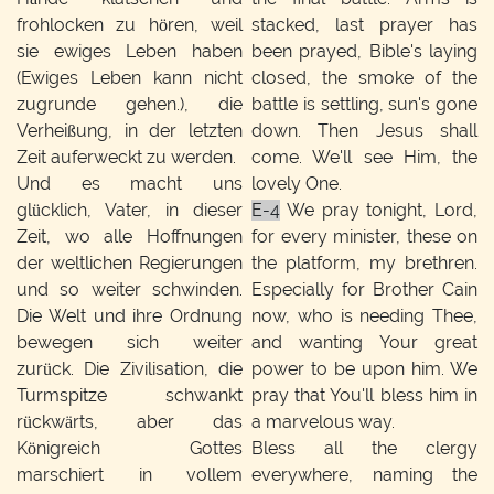
frohlocken zu hören, weil
stacked, last prayer has
sie ewiges Leben haben
been prayed, Bible's laying
(Ewiges Leben kann nicht
closed, the smoke of the
zugrunde gehen.), die
battle is settling, sun's gone
Verheißung, in der letzten
down. Then Jesus shall
Zeit auferweckt zu werden.
come. We'll see Him, the
Und es macht uns
lovely One.
glücklich, Vater, in dieser
E-4
We pray tonight, Lord,
Zeit, wo alle Hoffnungen
for every minister, these on
der weltlichen Regierungen
the platform, my brethren.
und so weiter schwinden.
Especially for Brother Cain
Die Welt und ihre Ordnung
now, who is needing Thee,
bewegen sich weiter
and wanting Your great
zurück. Die Zivilisation, die
power to be upon him. We
Turmspitze schwankt
pray that You'll bless him in
rückwärts, aber das
a marvelous way.
Königreich Gottes
Bless all the clergy
marschiert in vollem
everywhere, naming the