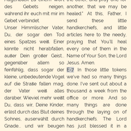
des Gebets neigen,
another, that we may be
während ihr euch mit mir im
healed." At this, Father, I
Gebet verbindet.
send these little
Unser Himmlischer Vater,
handkerchiefs, and little
Du, der sogar den Tod
articles here to the needy,
eines Spatzes weiß. Einer
praying that You'll heal
könnte nicht herabfallen,
every one of them in the
außer Dein großer Geist...
Name of Your Son, the Lord
gegenüber allem so
Jesus. Amen.
feinfühlig, dass sogar der
E-7
In those little tokens
kleine, unbedeutende Vogel
we've had so many things
auf die Straße fallen mag,
done. I've sent out about a
der Vater weiß alles
thousand a week from the
darüber. Wieviel mehr weißt
office or more. And so
Du, dass wir, Deine Kinder,
many things are done
erlöst durch das Blut deines
through the laying on of
Sohnes, auserwählt durch
handkerchiefs. The Lord
Gnade... und wir beugen
has just blessed it in a