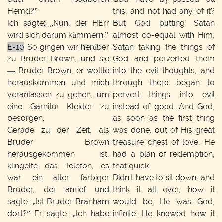
Hemd?”
this, and not had any of it?
Ich sagte: „Nun, der HErr
But God putting Satan
wird sich darum kümmern.”
almost co-equal with Him,
E-10
So gingen wir herüber
Satan taking the things of
zu Bruder Brown, und sie
God and perverted them
— Bruder Brown, er wollte
into the evil thoughts, and
herauskommen und mich
through there began to
veranlassen zu gehen, um
pervert things into evil
eine Garnitur Kleider zu
instead of good. And God,
besorgen.
as soon as the first thing
Gerade zu der Zeit, als
was done, out of His great
Bruder Brown
treasure chest of love, He
herausgekommen ist,
had a plan of redemption,
klingelte das Telefon, es
that quick.
war ein alter farbiger
Didn't have to sit down, and
Bruder, der anrief und
think it all over, how it
sagte: „Ist Bruder Branham
would be. He was God,
dort?” Er sagte: „Ich habe
infinite. He knowed how it