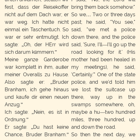
fest, dass der Reisekoffer
bring them back somehow."
nicht auf dem Dach war; er
So we… Two or three days
war weg. Ich hatte nicht
past; he said, "You see,"
einmal ein Taschentuch. So
said, "we met a police
war er sehr entmutigt. Ich
down there, and the police
sagte: „Oh, der HErr wird
said, 'Sure, I'll—I'll go up the
sich darum kümmern.”
road looking for it.' (His
Meine ganze Garderobe
mother had been healed in
war komplett in ihm, außer
my meetings), he said,
meiner Overalls zu Hause.
'Certainly.'" One of the state
Also sagte er: „Bruder
police, and we'd told him
Branham, ich gehe hinaus
we lost the suitcase up
und kaufe dir einen neuen
there, way up in the
Anzug.”
swamps somewhere, oh,
Ich sagte: „Nein, es ist in
maybe a hu—two hundred
Ordnung.”
miles, three hundred, up
Er sagte: „Du hast keine
and down the road.
Chance, Bruder Branham.”
So then the next day, we